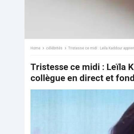
Home
célébrités
Tristesse ce midi : Leïla Kaddour appren
Tristesse ce midi : Leïla
collègue en direct et fon