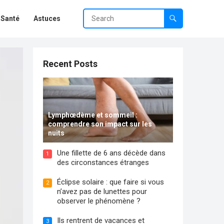
Santé
Astuces
Recent Posts
Lymphœdème et sommeil :
comprendre son impact sur les
nuits
Une fillette de 6 ans décède dans
1
des circonstances étranges
Éclipse solaire : que faire si vous
2
n’avez pas de lunettes pour
observer le phénomène ?
Ils rentrent de vacances et
3