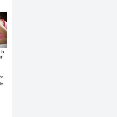
De
de