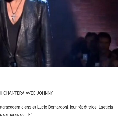
UI CHANTERA AVEC JOHNNY
aracadémiciens et Lucie Bernardoni, leur répétitrice, Laeticia
es caméras de TF1.