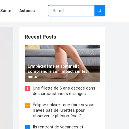
Santé
Astuces
Recent Posts
Lymphœdème et sommeil :
comprendre son impact sur les
nuits
Une fillette de 6 ans décède dans
1
des circonstances étranges
Éclipse solaire : que faire si vous
2
n’avez pas de lunettes pour
observer le phénomène ?
Ils rentrent de vacances et
3