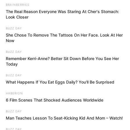
Cette découverte inattendue a rapidement semé le doute au
sein d’une famille. Il aura finalement fallu l’intervention d’un
spécialiste pour comprendre la situation. Après plusieurs
jours de vacances, une famille…
Read more
Faits divers
Une affaire de disparition
relance l’émotion après
plusieurs années d’incertitude
Les enquêteurs poursuivent leurs investigations tandis
qu’une famille tente de se reconstruire dans la plus grande
discrétion. Après plusieurs années d’attente, une affaire de
disparition qui avait profondément bouleversé une…
Read
more
Faits divers
Une femme arrive en urgence à
une caserne de pompiers, puis le