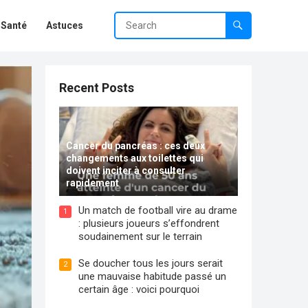
Santé
Astuces
Recent Posts
Cancer du pancréas : ces deux
changements aux toilettes qui
doivent inciter à consulter
rapidement
Un match de football vire au drame
1
: plusieurs joueurs s’effondrent
soudainement sur le terrain
Se doucher tous les jours serait
2
une mauvaise habitude passé un
certain âge : voici pourquoi