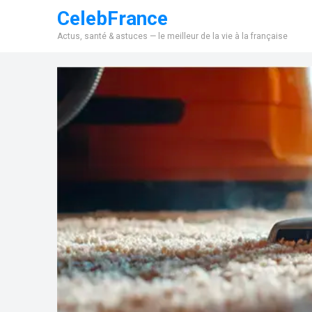
CelebFrance
Actus, santé & astuces — le meilleur de la vie à la française