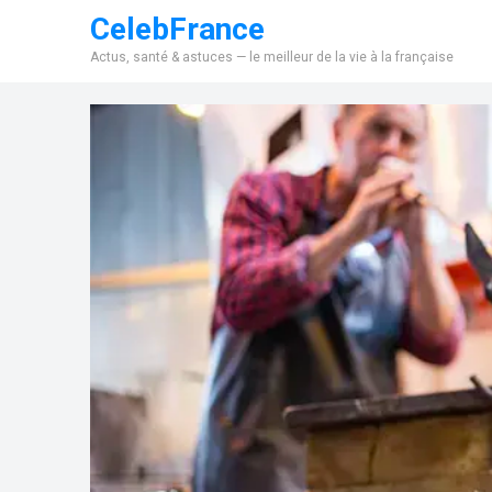
CelebFrance
Actus, santé & astuces — le meilleur de la vie à la française