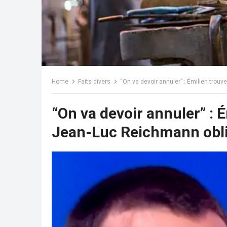
Home
Faits divers
“On va devoir annuler” : Émilien trouv
“On va devoir annuler” : 
Jean-Luc Reichmann oblig