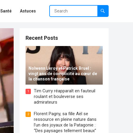
Santé
Astuces
Recent Posts
Nolwenn Leroy et Patrick Bruel :
vingt ans de complicité au cœur de
la chanson française
Tim Curry réapparaît en fauteuil
1
roulant et bouleverse ses
admirateurs
Florent Pagny, sa fille Aël se
2
ressource en pleine nature dans
l’un des joyaux de la Patagonie :
“Des paysages tellement beaux”