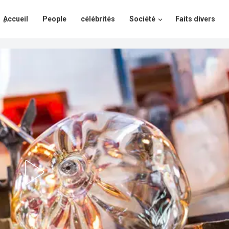
ِAccueil
People
célébrités
Société
Faits divers