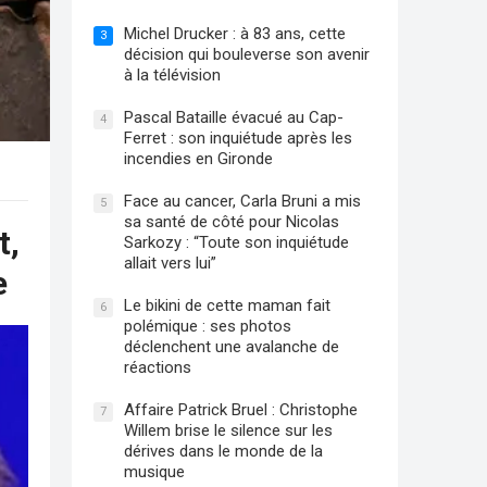
Michel Drucker : à 83 ans, cette
3
décision qui bouleverse son avenir
à la télévision
Pascal Bataille évacué au Cap-
4
Ferret : son inquiétude après les
incendies en Gironde
Face au cancer, Carla Bruni a mis
5
sa santé de côté pour Nicolas
t,
Sarkozy : “Toute son inquiétude
allait vers lui”
e
Le bikini de cette maman fait
6
polémique : ses photos
déclenchent une avalanche de
réactions
Affaire Patrick Bruel : Christophe
7
Willem brise le silence sur les
dérives dans le monde de la
musique