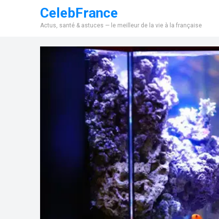
CelebFrance
Actus, santé & astuces — le meilleur de la vie à la française